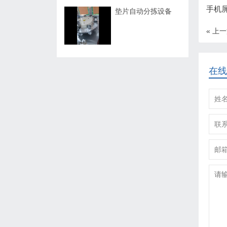
手机
垫片自动分拣设备
« 上
在线