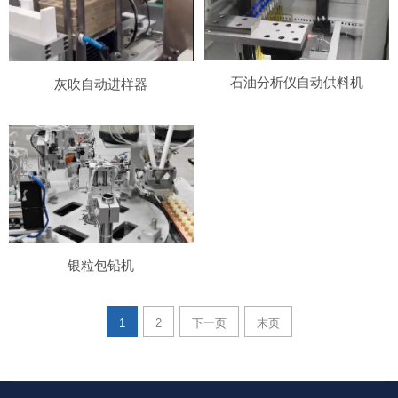
石油分析仪自动供料机
灰吹自动进样器
银粒包铅机
1
2
下一页
末页