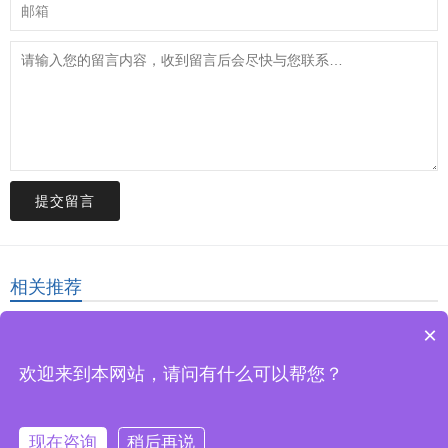
提交留言
相关推荐
×
欢迎来到本网站，请问有什么可以帮您？
© 2026. All Rights Reserved.
Copyright © 2020-2025 九棵松科技(深圳)
有限公司 版权所有 粤ICP备2022118083号
. 页面生成时间：0.317秒
现在咨询
稍后再说