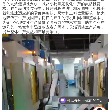
务的高效连续性要求，以及小批量定制化生产的灵活性需
求。在产品切换过程中，只需对程序进行相应调整，机械手
就能迅速适应新的零部件形状、尺寸和上料位置要求，极大
地降低了生产线因产品切换而产生的停机时间和调整成本，
为企业实现柔性生产提供了强有力的技术支撑，助力企业在
激烈的市场竞争中迅速响应客户需求，灵活调整生产策略，
提升整体生产效益和市场竞争力。
视
频
播
放
器
可以介绍下你们的产品么